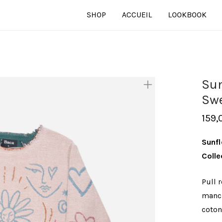
SHOP
ACCUEIL
LOOKBOOK
Sun
Sw
159,
Sunf
Colle
Pull 
manch
coton