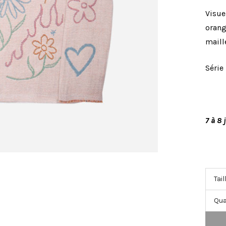
Visue
orang
maill
Série
7 à 8 
Qua