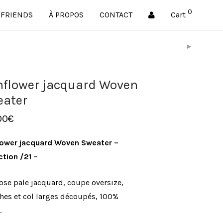
0
FRIENDS
À PROPOS
CONTACT
Cart
flower jacquard Woven
eater
00
€
lower jacquard Woven Sweater –
ction /21 –
rose pale jacquard, coupe oversize,
es et col larges découpés, 100%
.