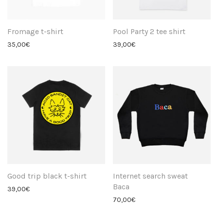
Fromage t-shirt
Pool Party 2 tee shirt
35,00
€
39,00
€
Good trip black t-shirt
Internet search sweat
Baca
39,00
€
70,00
€