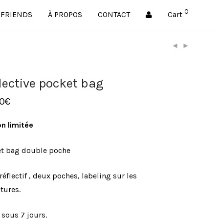
0
FRIENDS
À PROPOS
CONTACT
Cart
lective pocket bag
0
€
on limitée
t bag double poche
réflectif , deux poches, labeling sur les
tures.
 sous 7 jours.